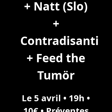
+ Natt (Slo)
+
Contradisanti
+ Feed the
Tumör
Le 5 avril • 19h •
10€ •
Préventes