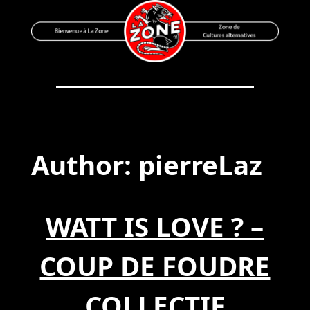
Skip
to
content
Bienvenue à La Zone
Zone de Cultures Alternatives
Author:
pierreLaz
WATT IS LOVE ? –
COUP DE FOUDRE
COLLECTIF