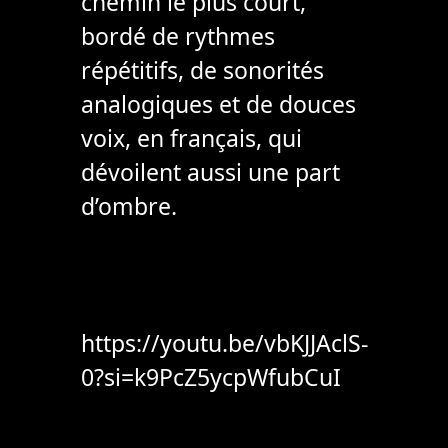
chemin le plus court,
bordé de rythmes
répétitifs, de sonorités
analogiques et de douces
voix, en français, qui
dévoilent aussi une part
d’ombre.
https://youtu.be/vbKJJAclS-
0?si=k9PcZ5ycpWfubCuI