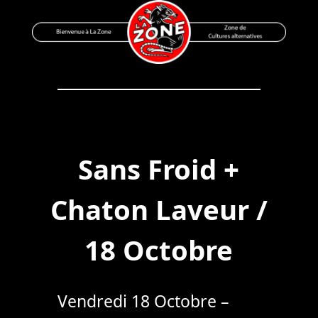
Skip
to
content
Bienvenue à La Zone
Zone de Cultures Alternatives
Sans Froid +
Chaton Laveur /
18 Octobre
Vendredi 18 Octobre –