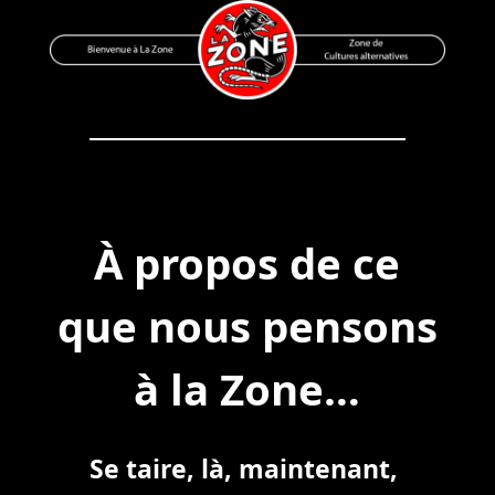
Skip
to
content
Bienvenue à La Zone
Zone de Cultures Alternatives
À propos de ce
que nous pensons
à la Zone…
Se taire, là, maintenant,