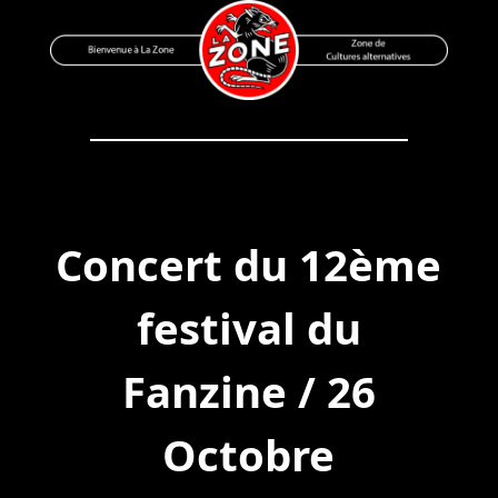
Skip
to
content
Bienvenue à La Zone
Zone de Cultures Alternatives
Concert du 12ème
festival du
Fanzine / 26
Octobre