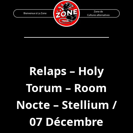
Skip
to
content
Bienvenue à La Zone
Zone de Cultures Alternatives
Relaps – Holy
Torum – Room
Nocte – Stellium /
07 Décembre