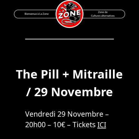
Skip
to
content
Bienvenue à La Zone
Zone de Cultures Alternatives
The Pill + Mitraille
/ 29 Novembre
Vendredi 29 Novembre –
20h00 – 10€ – Tickets
ICI