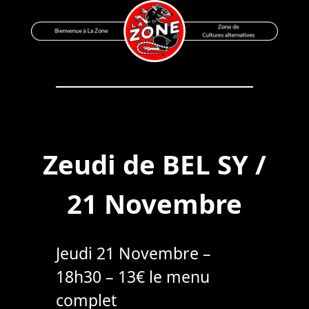
Skip
to
content
Bienvenue à La Zone
Zone de Cultures Alternatives
Zeudi de BEL SY /
21 Novembre
Jeudi 21 Novembre –
18h30 – 13€ le menu
complet