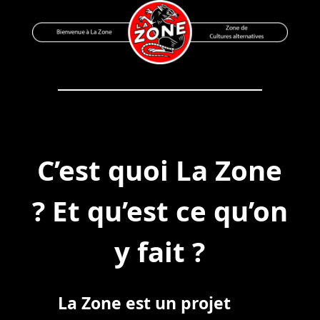
Skip
to
content
Bienvenue à La Zone
Zone de Cultures Alternatives
C’est quoi La Zone
? Et qu’est ce qu’on
y fait ?
La Zone est un projet