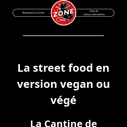
Skip
to
content
Bienvenue à La Zone
Zone de Cultures Alternatives
La street food en
version vegan ou
végé
La Cantine de