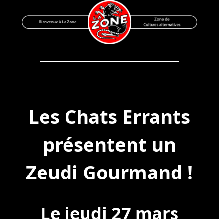
Skip
to
content
Bienvenue à La Zone
Zone de Cultures Alternatives
Les Chats Errants
présentent un
Zeudi Gourmand !
Le jeudi 27 mars