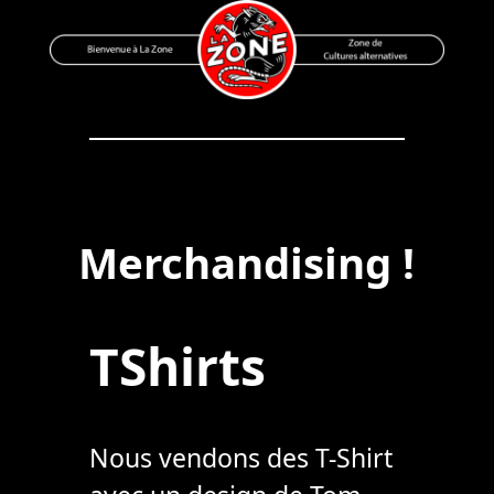
Skip
to
content
Bienvenue à La Zone
Zone de Cultures Alternatives
Merchandising !
TShirts
Nous vendons des T-Shirt