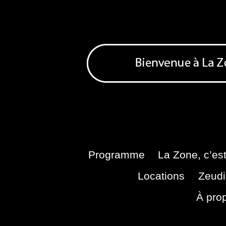
Skip
to
content
Bienvenue à La Zone
Zone de Cultures Alternatives
Programme
La Zone, c’est
Locations
Zeudi
À pro