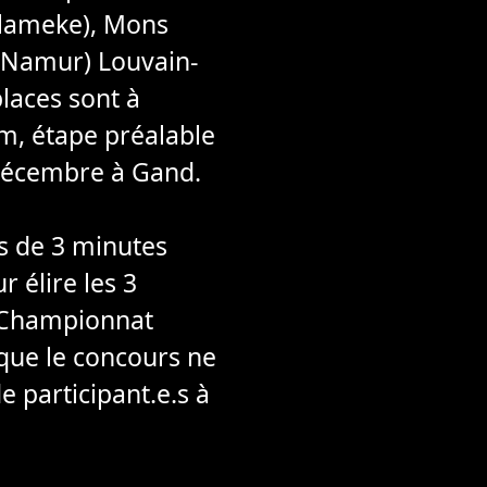
(Slameke), Mons
ub Namur) Louvain-
laces sont à
m, étape préalable
 décembre à Gand.
s de 3 minutes
r élire les 3
u Championnat
que le concours ne
e participant.e.s à