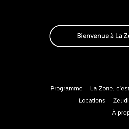
Skip
to
content
Bienvenue à La Zone
Zone de Cultures Alternatives
Programme
La Zone, c’est
Locations
Zeudi
À pro