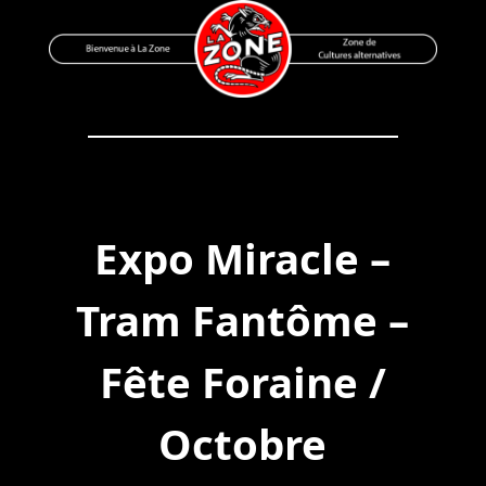
Skip
to
content
Bienvenue à La Zone
Zone de Cultures Alternatives
Expo Miracle –
Tram Fantôme –
Fête Foraine /
Octobre