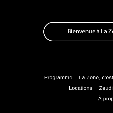
Skip
to
content
Bienvenue à La Zone
Zone de Cultures Alternatives
Programme
La Zone, c’est
Locations
Zeudi
À pro