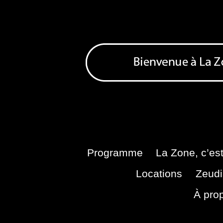
Skip
to
content
Bienvenue à La Zone
Zone de Cultures Alternatives
Programme
La Zone, c’est
Locations
Zeudi
À pro