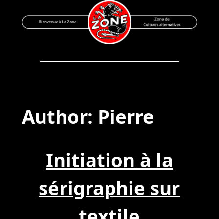
Skip
to
content
Bienvenue à La Zone
Zone de Cultures Alternatives
Author:
Pierre
Initiation à la
sérigraphie sur
textile