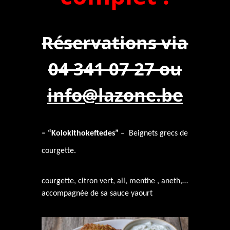
Réservations via
04 341 07 27 ou
info@lazone.be
–
“
Kolokithokeftedes”
– Beignets grecs de
courgette.
courgette, citron vert, ail, menthe , aneth,…
accompagnée de sa sauce yaourt