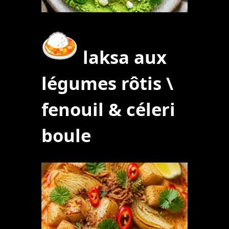
laksa aux
légumes rôtis \
fenouil & céleri
boule