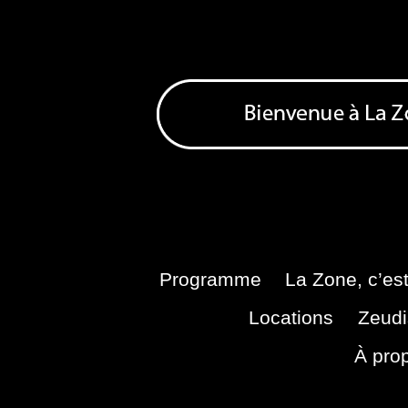
Skip
to
content
Bienvenue à La Zone
Zone de Cultures Alternatives
Programme
La Zone, c’est
Locations
Zeudi
À pro