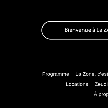
Skip
to
content
Bienvenue à La Zone
Zone de Cultures Alternatives
Programme
La Zone, c’est
Locations
Zeudi
À pro