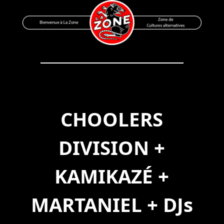
Skip
to
content
Bienvenue à La Zone
Zone de Cultures Alternatives
CHOOLERS
DIVISION +
KAMIKAZÉ +
MARTANIEL + DJs