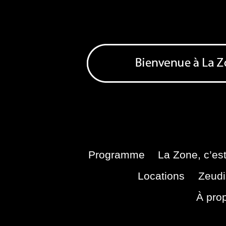
Skip
to
content
Bienvenue à La Zone
Zone de Cultures Alternatives
Programme
La Zone, c’est
Locations
Zeudi
À pro