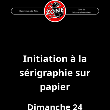
Skip
to
content
Bienvenue à La Zone
Zone de Cultures Alternatives
Initiation à la
sérigraphie sur
papier
Dimanche 24