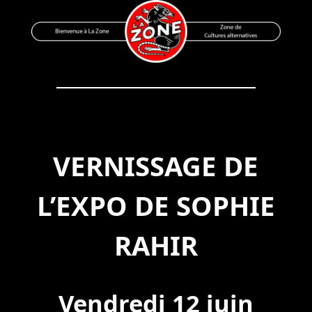
Skip
to
content
Bienvenue à La Zone
Zone de Cultures Alternatives
VERNISSAGE DE
L’EXPO DE SOPHIE
RAHIR
Vendredi 12 juin