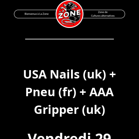
Skip
to
content
Bienvenue à La Zone
Zone de Cultures Alternatives
USA Nails (uk) +
Pneu (fr) + AAA
Gripper (uk)
Vendredi 29