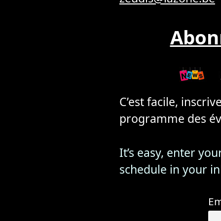
Abonn
C’est facile, inscri
programme des évé
It’s easy, enter yo
schedule in your i
Em