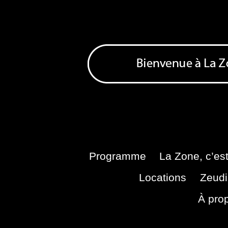
Skip
to
content
Bienvenue à La Zone
Zone de Cultures Alternatives
Programme
La Zone, c’est
Locations
Zeudi
À pro