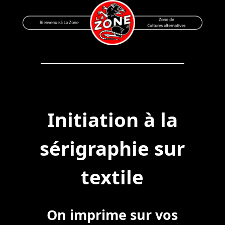
Skip
to
content
Bienvenue à La Zone
Zone de Cultures Alternatives
Initiation à la
sérigraphie sur
textile
On imprime sur vos