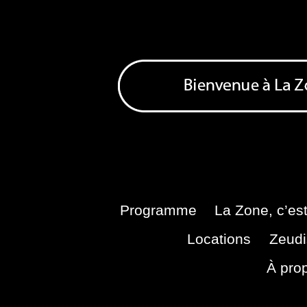
Skip
to
content
Bienvenue à La Zone
Zone de Cultures Alternatives
Programme
La Zone, c’est
Locations
Zeudi
À pro