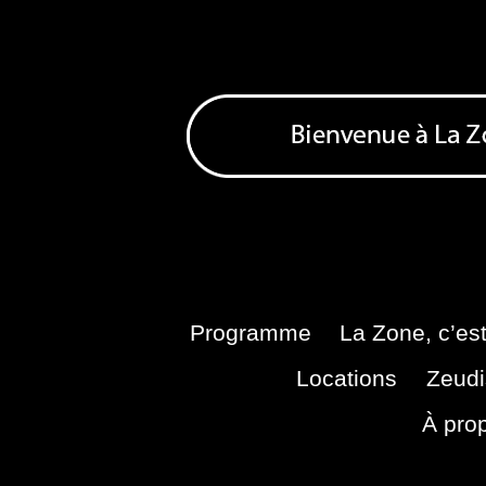
Skip
to
content
Bienvenue à La Zone
Zone de Cultures Alternatives
Programme
La Zone, c’est
Locations
Zeudi
À pro