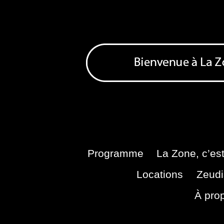
Skip
to
content
Bienvenue à La Zone
Zone de Cultures Alternatives
Programme
La Zone, c’est
Locations
Zeudi
À pro