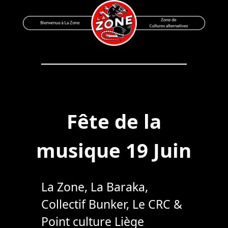
Skip
to
content
Bienvenue à La Zone
Zone de Cultures Alternatives
Fête de la
musique 19 Juin
La Zone, La Baraka,
Collectif Bunker, Le CRC &
Point culture Liège