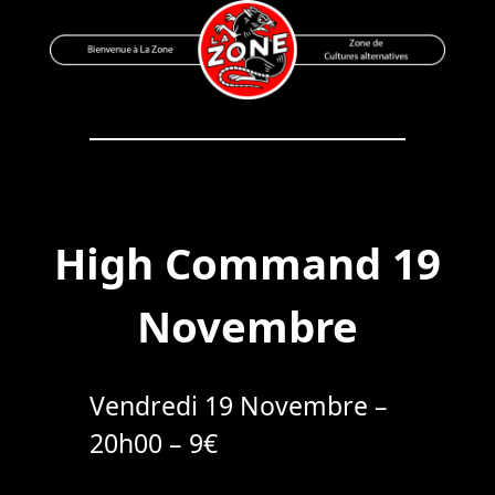
Skip
to
content
Bienvenue à La Zone
Zone de Cultures Alternatives
High Command 19
Novembre
Vendredi 19 Novembre –
20h00 – 9€