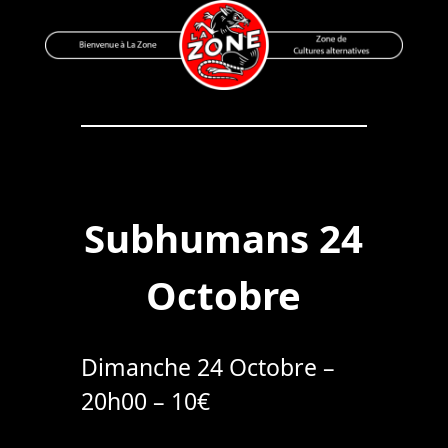
Skip
to
content
Bienvenue à La Zone
Zone de Cultures Alternatives
Subhumans 24
Octobre
Dimanche 24 Octobre –
20h00 – 10€