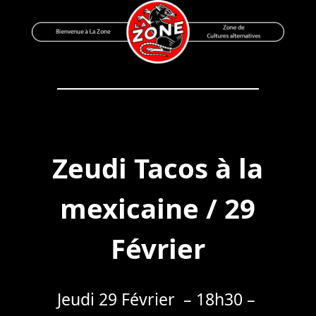
Skip
to
content
Bienvenue à La Zone
Zone de Cultures Alternatives
Zeudi Tacos à la
mexicaine / 29
Février
Jeudi 29 Février – 18h30 –