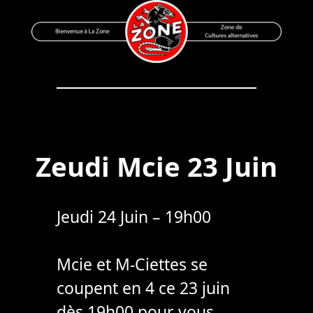
Skip
to
content
Bienvenue à La Zone
Zone de Cultures Alternatives
Zeudi Mcie 23 Juin
Jeudi 24 Juin – 19h00
Mcie et M-Ciettes se
coupent en 4 ce 23 juin
dès 19h00 pour vous