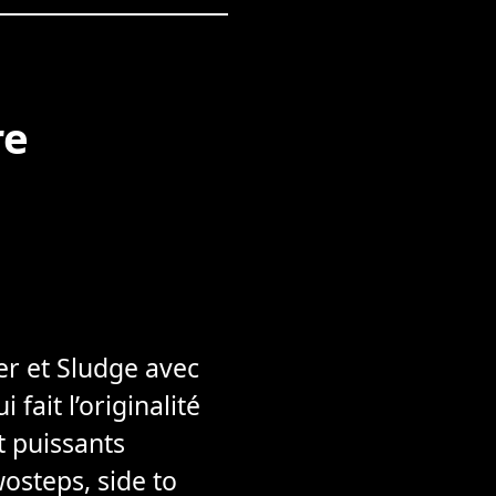
re
er et Sludge avec
fait l’originalité
t puissants
osteps, side to