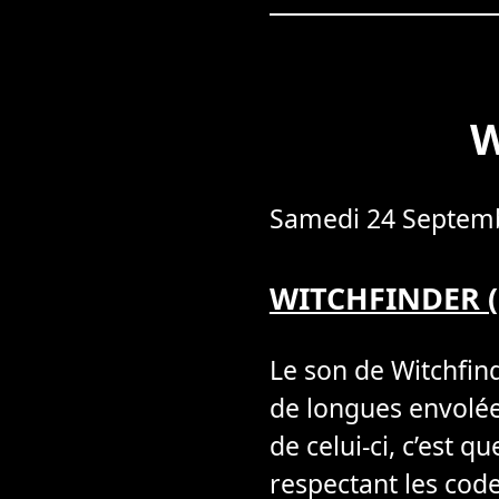
W
Samedi 24 Septemb
WITCHFINDER
(
Le son de Witchfin
de longues envolées
de celui-ci, c’est 
respectant les cod