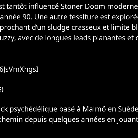
est tantôt influencé Stoner Doom moderne
 année 90. Une autre tessiture est explor
pprochant d’un sludge crasseux et limite b
fuzzy, avec de longues leads planantes et d
M6JsVmXhgsI
E)
ock psychédélique basé à Malmö en Suède.
hemin depuis quelques années en jouant 