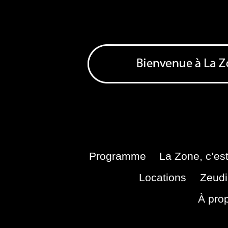
Skip
to
content
Bienvenue à La Zone
Zone de Cultures Alternatives
Programme
La Zone, c’est
Locations
Zeudi
À pro