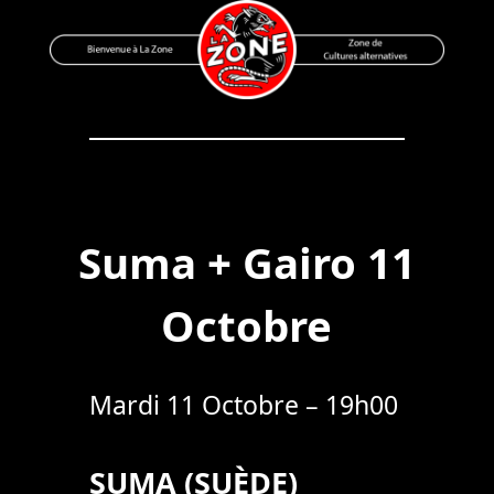
Skip
to
content
Bienvenue à La Zone
Zone de Cultures Alternatives
Suma + Gairo 11
Octobre
Mardi 11 Octobre – 19h00
SUMA (SUÈDE)