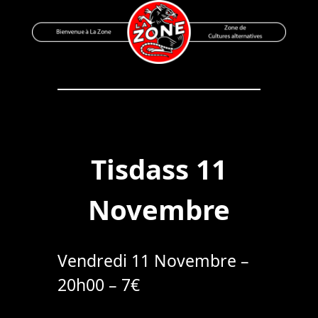
Skip
to
content
Bienvenue à La Zone
Zone de Cultures Alternatives
Tisdass 11
Novembre
Vendredi 11 Novembre –
20h00 – 7€