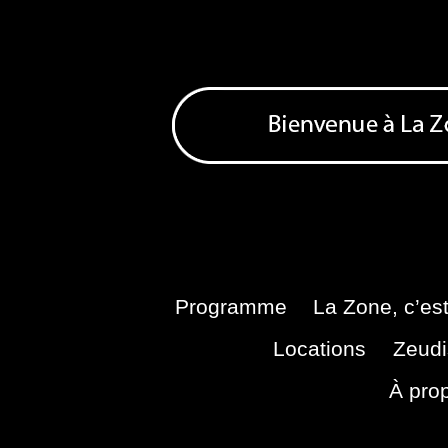
Skip
to
content
Bienvenue à La Zone
Zone de Cultures Alternatives
Programme
La Zone, c’est
Locations
Zeudi
À pro