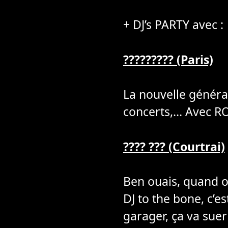
+ DJ’s PARTY avec :
????????? (Paris)
La nouvelle généra
concerts,… Avec RO
???? ??? (Courtrai)
Ben ouais, quand on
DJ to the bone, c’es
garager, ça va suer