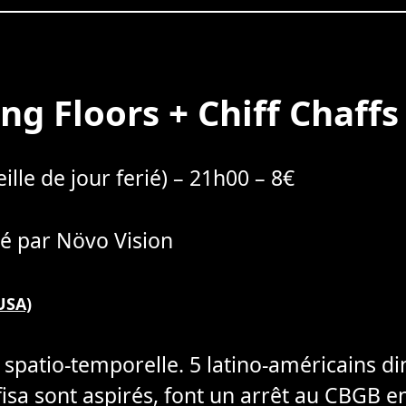
ing Floors + Chiff Chaffs
ille de jour ferié) – 21h00 – 8€
é par Növo Vision
USA)
e spatio-temporelle. 5 latino-américains d
fisa sont aspirés, font un arrêt au CBGB e