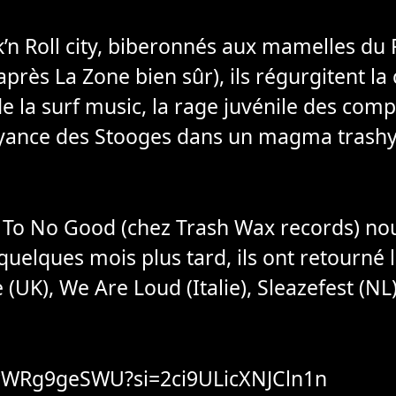
n Roll city, biberonnés aux mamelles du Pit
près La Zone bien sûr), ils régurgitent la 
e la surf music, la rage juvénile des com
yance des Stooges dans un magma trashy g
To No Good (chez Trash Wax records) nou
quelques mois plus tard, ils ont retourné le
e (UK), We Are Loud (Italie), Sleazefest (N
nrWRg9geSWU?si=2ci9ULicXNJCln1n