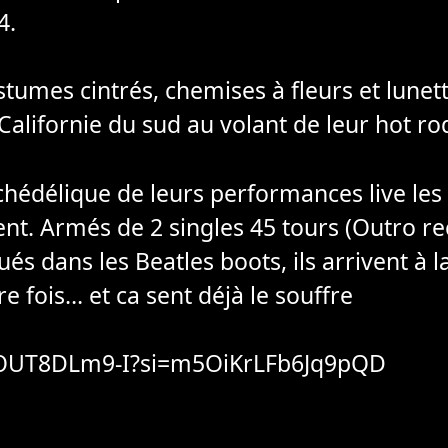
4.
umes cintrés, chemises à fleurs et lunette
Californie du sud au volant de leur hot rod.
hédélique de leurs performances live les 
ent. Armés de 2 singles 45 tours (Outro re
ués dans les Beatles boots, ils arrivent à 
re fois… et ca sent déjà le souffre
/2OUT8DLm9-I?si=m5OiKrLFb6Jq9pQD