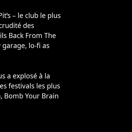
’s – le club le plus
crudité des
pils Back From The
arage, lo-fi as
s a explosé à la
s festivals les plus
L), Bomb Your Brain