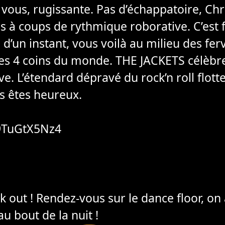
ur vous, rugissante. Pas d’échappatoire, Chr
s à coups de rythmique roborative. C’est fi
e d’un instant, vous voilà au milieu des fe
les 4 coins du monde. THE JACKETS célèb
ve. L’étendard dépravé du rock’n roll flott
s êtes heureux.
L9TuGtX5Nz4
ak out ! Rendez-vous sur le dance floor, on
u bout de la nuit !