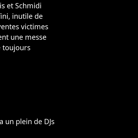
is et Schmidi
ni, inutile de
rventes victimes
rent une messe
e toujours
 a un plein de DJs