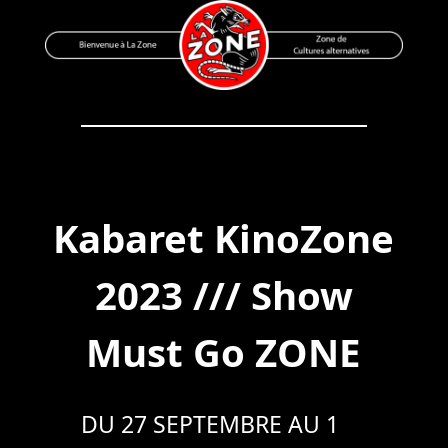
Skip
to
content
Bienvenue à La Zone
Zone de Cultures Alternatives
Kabaret KinoZone
2023 /// Show
Must Go ZONE
DU 27 SEPTEMBRE AU 1