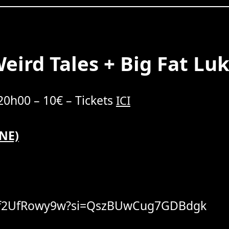
eird Tales + Big Fat Lu
20h00 – 10€ – Tickets
ICI
NE)
/Uf2UfRowy9w?si=QszBUwCug7GDBdgk