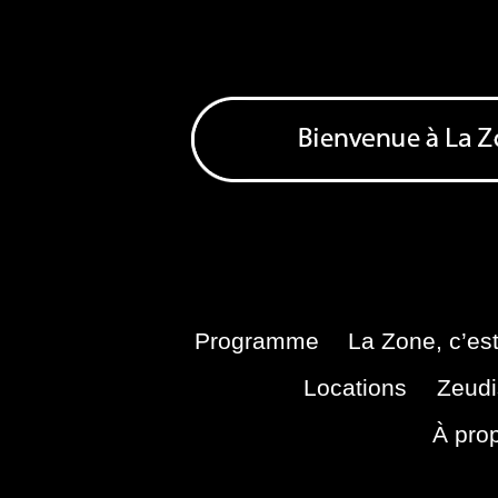
Skip
to
content
Bienvenue à La Zone
Zone de Cultures Alternatives
Programme
La Zone, c’est
Locations
Zeudi
À pro