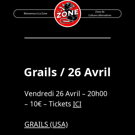
Skip
to
content
Bienvenue à La Zone
Zone de Cultures Alternatives
Grails / 26 Avril
Vendredi 26 Avril – 20h00
– 10€ – Tickets
ICI
GRAILS (USA)