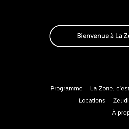
Skip
to
content
Bienvenue à La Zone
Zone de Cultures Alternatives
Programme
La Zone, c’est
Locations
Zeudi
À pro