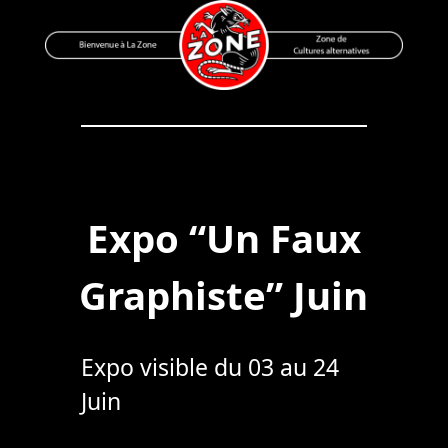
Skip
to
content
Bienvenue à La Zone
Zone de Cultures Alternatives
Expo “Un Faux
Graphiste” Juin
Expo visible du 03 au 24
Juin