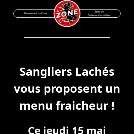
Skip
to
content
Bienvenue à La Zone
Zone de Cultures Alternatives
Sangliers Lachés
vous proposent un
menu fraicheur !
Ce jeudi 15 mai