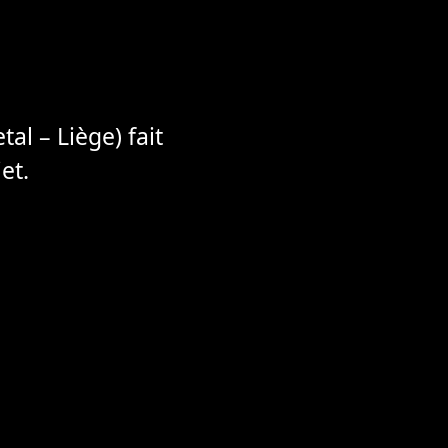
al – Liège) fait
et.