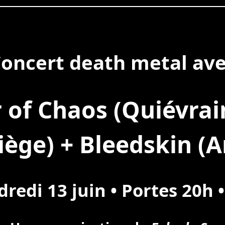
oncert death metal av
 of Chaos (Quiévrain
Liège) + Bleedskin (
redi 13 juin • Portes 20h 