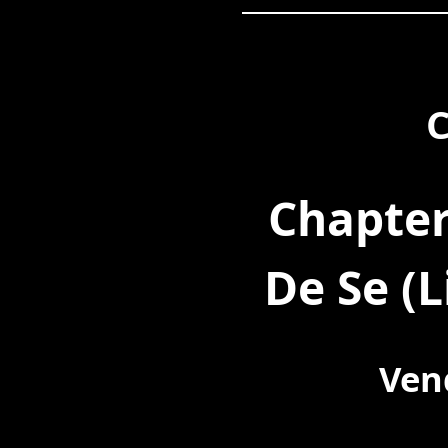
C
Chapter
De Se (
Vend