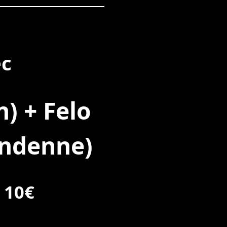
ec
) + Felo
Andenne)
• 10€