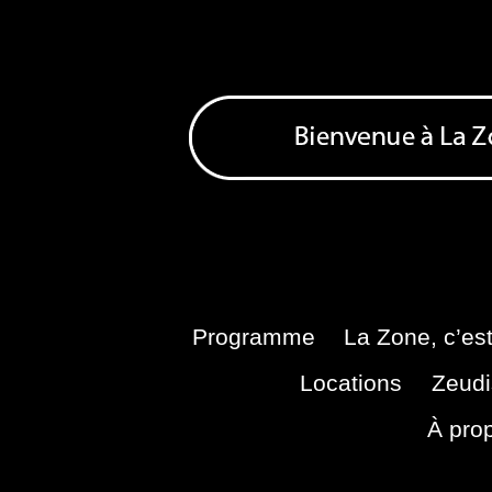
Skip
to
content
Bienvenue à La Zone
Zone de Cultures Alternatives
Programme
La Zone, c’est
Locations
Zeudi
À pro