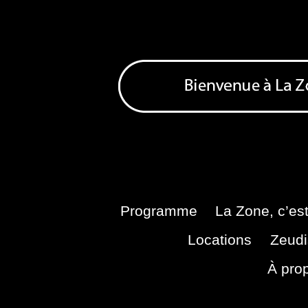
Skip
to
content
Bienvenue à La Zone
Zone de Cultures Alternatives
Programme
La Zone, c’est
Locations
Zeudi
À pro