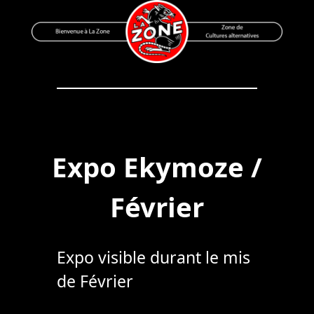
Skip
to
content
Bienvenue à La Zone
Zone de Cultures Alternatives
Expo Ekymoze /
Février
Expo visible durant le mis
de Février