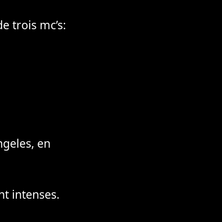
 trois mc’s:
ngeles, en
nt intenses.