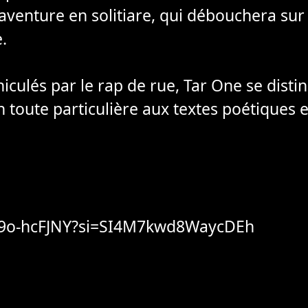
’aventure en solitiare, qui débouchera sur 
e.
hiculés par le rap de rue, Tar One se dist
 toute particulière aux textes poétiques 
Tl9o-hcFJNY?si=SI4M7kwd8WaycDEh