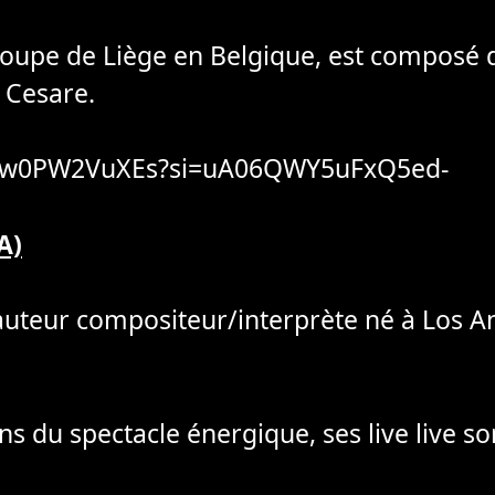
oupe de Liège en Belgique, est composé de
 Cesare.
/Ww0PW2VuXEs?si=uA06QWY5uFxQ5ed-
A)
auteur compositeur/interprète né à Los A
 du spectacle énergique, ses live live so