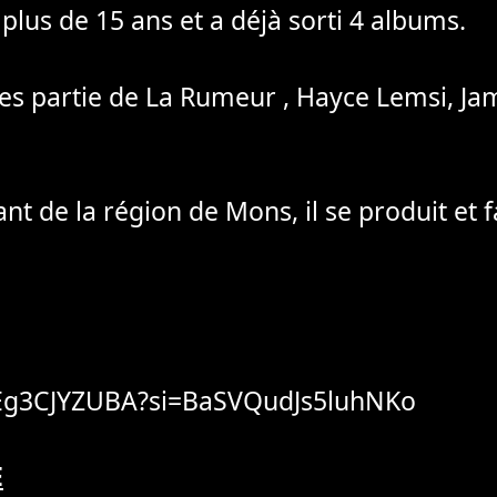
lus de 15 ans et a déjà sorti 4 albums.
ères partie de La Rumeur , Hayce Lemsi, J
 de la région de Mons, il se produit et fai
8Eg3CJYZUBA?si=BaSVQudJs5luhNKo
E