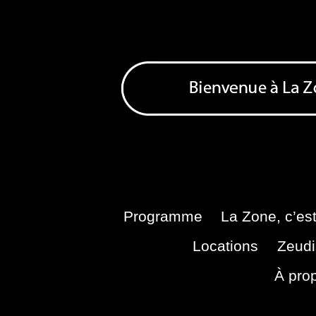
Skip
to
content
Bienvenue à La Zone
Zone de Cultures Alternatives
Programme
La Zone, c’est
Locations
Zeudi
À pro