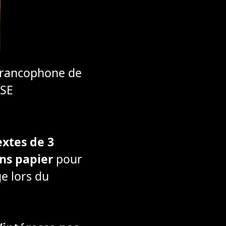
 Francophone de
 SE
xtes de 3
tins papier
pour
ge lors du