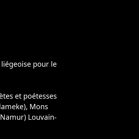
 liégeoise pour le
ètes et poétesses
(Slameke), Mons
ub Namur) Louvain-