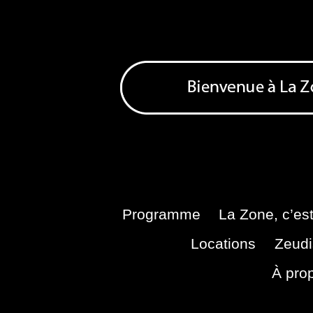
Skip
to
content
Bienvenue à La Zone
Zone de Cultures Alternatives
Programme
La Zone, c’est
Locations
Zeudi
À pro